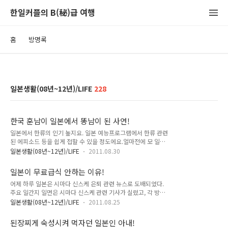
한일커플의 B(秘)급 여행
홈
방명록
일본생활(08년~12년)/LIFE
228
한국 훈남이 일본에서 똥남이 된 사연!
일본에서 한류의 인기 높지요. 일본 예능프로그램에서 한류 관련
된 에피소드 등을 쉽게 접할 수 있을 정도에요.얼마전에 모 일본
방송에 카라 관련 내용이 나오더군요. 평소 카라의 음악을 좋아
일본생활(08년~12년)/LIFE
2011.08.30
하던 한 개그맨이 카라의 행사 등에 참석해 이런저런 도움을 줬
다고 합니다. 나중에 이런 사실을 안 카라가 모 인터뷰에서 감사
일본이 무료급식 안하는 이유!
의 표현을 전했다고 합니다. 일본이 무료급식 안하는 이유! 된장
어제 하루 일본은 시마다 신스케 은퇴 관련 뉴스로 도배되었다.
찌게 숙성시켜 먹자던 일본인 아내! 인터뷰에서 카라가 해당 개
주요 일간지 일면은 시마다 신스케 관련 기사가 실렸고, 각 방송
그맨에게 한 감사의 표현은 바로 활자화되었어요. 하지만 해당
사를 대표하는 보도 뉴스에서는 시마다 신스케 특별 취재를 내보
기사를 읽은 개그맨은 어리둥절했다고 합니다. 바로 자신을 '똥
일본생활(08년~12년)/LIFE
2011.08.25
냈다. 일본 톱 사회자이자 개그맨인 시마다 신스케의 갑작스런
남'이라고 표현했기 때문이죠. 해당 개그맨이 황금시간대의 예능
은퇴 소식에 일본 전역이 쇼크였다. 이런 와중에 뉴스를 통해 한
프로그램에서 관련 에피소드를 소개했고, 그리고 카라에게 어떤
된장찌게 숙성시켜 먹자던 일본인 아내!
국 소식을 접했다. 바로 급식 무료화 투표 관련 뉴스. 여야 복지
내용인지 직접 연락해서 물어봤답니다...