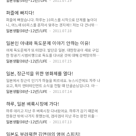
代育成住宅助成金)이란 제도가 있어요. 부모가 사는 곳 인근에
일본생활(08년~12년)/LIFE
2011.07.19
덥지만, 나무로 만든 단독주택은 정말 찜통같다고 아는 형님이
자식세대가 이사 올 경우 치요다쿠에서 보조금을 지급하는 제도
이야기 하더군요. 히야시추카, 여름에 먹는 일본요리! 올해 일본
랍니다. 부모를 모시는 것이 당연한 한국에서는 보기 힘든 제도
퍼즐에 빠지다!
여름 키워드는 '절전'입니다. 동북부지역에서 발생한 지진으로
이지요. 같이 사는 것도 아니고, 부모가 ..
퍼즐에 빠졌습니다. 하루는 10피스를 시작으로 단계를 높이더
원자력 발전 운행을 중지했고, 덕분에 전력이 많이 부족해요. 도
니, 어느새 60피스를 혼자서 맞추는 경지에!! 저는 다 건너뛰어
쿄가 있는 관동지역뿐만 아니라, 오사카가 있는 간사이도 마찬가
300피스에 도전을! 퍼즐, 이거 재밌네요. 하루종일 집에 있는 탓
지에요. 전력이 부족하니, 사용량을 줄일 수 밖에 없지요. 전철을
일본생활(08년~12년)/LIFE
2011.07.18
에, 가끔 심심할 때가 있거든요. 이럴 때 퍼즐 맞추기하면 1~2시
타든, 백화점에 들어가든, 어디에나 절전 문구가 붙어있지요. 일
간은 금방 지나가더군요. 무언가 집중해서 한다는 기분, 좋더군
본 정부가 절전 안하면 벌금 매기겠다는 무시무시한 소리를 해대
일본인 아내와 독도문제 이야기 안하는 이유!
요. 뭐, 퍼즐 맞추기가 놀이기는 하지만, 저처럼 잡생각 많은 사
고 있기 때문이죠. 도쿄전력 ..
어제 독도문제가 또 터졌다. 발단은 일본. 대한항공이 새로 구입
람에게 추천입니다. 전 오늘도 300피스 모나리자 퍼즐에 도전
한 항공기 시범비행으로 독도를 다녀온 것에 대해 강력항의하면
을!!
서 불거졌다. 점심 시간대 일본에서는 관련 뉴스를 보도했다. 어
일본생활(08년~12년)/LIFE
2011.07.15
이가 없었다. 저녁이 되었다. 아내는 퇴근길에 어린이집에 들러
하루를 데려왔다. 아내가 집에 들어왔을 때, 마침 대한항공의 독
일본, 장근석을 위한 영화제를 열다!
도영해 침해(?)에 대한 뉴스가 나오고 있었다. 대한항공이 일본
일본에서 장근석 인기가 하늘을 찌르네요. 뉴스시간에도 자주 나
영토인 타케시마를 침범했다는 내용이었다. 아내가 무슨 일이냐
오고, 특히 엔터테인먼트 소식을 전할 때 단골손님입니다. 아내
고 내게 물었다. 이때부터 물만난 물고기 마냥, 독도문제에 대해
가 다니고 있는 회사 사장님 딸도 장근석 팬으로, 일본에서 구할
열변을 토했다. 아내는 처음에는 고개를 끄덕이더니, 어느 순간
일본생활(08년~12년)/LIFE
2011.07.14
수 없는, 한국에만 있는 장근석 아이템이 무었인지 아내를 통해
하루를 데리고 거실로 가버렸다. 아내에게 물었다. "타케시마(독
제게 물어본 적도!! 아무튼, 일본에서 장근석 인기, 한류중 최고
도)에 대한 일본 정부의 반응에 대해 어떻게 생각해?" '독도가 니
하루, 일본 벼룩시장에 가다!
입니다. 한류 팬, 장근석 방문에 열광하다! 장근석 영화축제 포스
네 땅이냐?'라고 울분을..
하루 데리고 지난 주 벼룩시장 다녀왔어요. 하루가 감기 때문에
터입니다. 장근석이 출연한 영화 4편을 7월 9일부터 8월 5일까
한동안 밖에 나가지 못했는데, 겸사겸사 지난 주는 완전 외출모
지 약 한달간 상영할 예정입니다. 장소는 시네마토 록폰기입니
드였답니다. 일본 벼룩시장은 아이가 있는 가정에게 추천합니다.
다. 장근석 영화축제 소식을 일본 방송에서도 소개하더군요. 상
일본생활(08년~12년)/LIFE
2011.07.13
시중에서 몇 천엔하는 옷도 벼룩시장에서 1~200엔 정도에 구입
영작은 즐거운 인생, 아기와 나, 기다리다 미쳐, 그리고 도레미파
할 수 있지요. 물론, 중고이기는 하지만 거의 새것이나 다름없는
솔라시도 이렇게 4편입니다. 그러고보니 즐거운 인생 빼고는 다
일본도 부러워한 김연아의 영어 스피치!