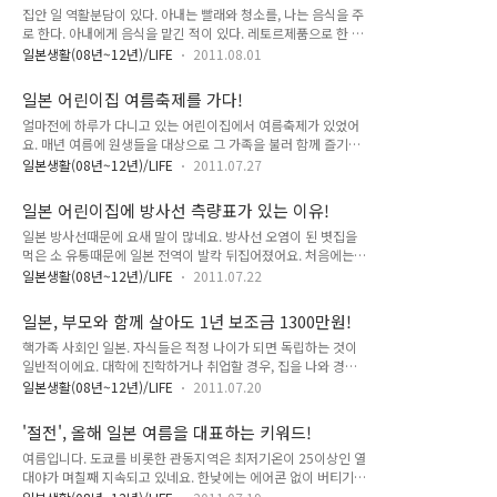
집안 일 역활분담이 있다. 아내는 빨래와 청소를, 나는 음식을 주
정책에 대한 힘겨루기 양상을 띈 이번 급식 무료화 투표, 급식 무
로 한다. 아내에게 음식을 맡긴 적이 있다. 레토르제품으로 한 상
료화를 실시하지 않는 일본에서도 관심거리였다. 일본 톱 사회자
멋지게 차리더군. 그 다음부터 아내에게서 음식 만들겠다는 이야
의 폭력단 연루, 일본 연예계 패닉! 한국 서울에서 급식 무료화에
일본생활(08년~12년)/LIFE
2011.08.01
기가 나오면 내가 먼저 주방을 점령해버린다. 아내가 예전에 자
대한 투표가 진행되고 있음을 일본 방송에서 소개했다. 일본 기
주 만들던 음식이 있다. 카레. 감자와 양파 넣고, 자기 싫어하는
자가 직접 투표소를 방문해, 투표용지의 내용을 공개했다. 사실,
일본 어린이집 여름축제를 가다!
당근 빼고, 익으면 카레 루 넣고 몇 분 끓이면 카레 완성. 그리고
복지가 비교적 잘 되어..
얼마전에 하루가 다니고 있는 어린이집에서 여름축제가 있었어
완성된 카레를 하룻밤 냉장고에서 재우더라. 그래야 맛있다고.
요. 매년 여름에 원생들을 대상으로 그 가족을 불러 함께 즐기는,
야마다상이 부모와 함께 사는 이유! 며칠전 된장찌게를 끓였다.
가을 운동회와 더불어 가장 큰 행사랍니다. 오늘은 하루가 다니
레샤브샤브를 만들었는데, 돼지고기를 데친 국물이 아까웠다. 이
일본생활(08년~12년)/LIFE
2011.07.27
고 있는 어린이집의 여름축제를 소개할께요. 일본, 부모와 함께
를 이용해 된장찌게를 만들었다. 원래는 레샤브샤브와 함께 된장
살아도 1년 보조금 1300만원! 여름축제 모습. 1살부터 6살까지
찌게를 먹을 예정이었다. 아내가 레샤브샤브 양이 많다며, 한마
일본 어린이집에 방사선 측량표가 있는 이유!
의 아이들이 저마다 준비한 이벤트를 부모들에게 보여준답니다.
디 하더군. "된장찌..
일본 방사선때문에 요새 말이 많네요. 방사선 오염이 된 볏집을
물론, 하루처럼 어린 아이가 속한 반의 경우, 부모도 함께 참여해
먹은 소 유통때문에 일본 전역이 발칵 뒤집어졌어요. 처음에는
요. 사진속에도 보이지만, 아내도 하루를 앉고 이벤트에 참여했
오염된 먹이를 먹은 소가 몇 마리 밖에 안되더니, 지금은 해당 지
답니다. 행사가 끝나고 하루가 공부하고 있는 밀감반에서 잠시
일본생활(08년~12년)/LIFE
2011.07.22
역 소를 전부 검사할 것 같아요. 앞으로 방사선 관련해서 어떤 일
휴식중. 친구인 슌짱이 하루에게 왔어요~~~ 오랜만에 도꾸리 등
이 터질지, 걱정되네요. 며칠전 하루가 다니고 있는 어린이집에
장. 맨날 아내와 하루 사진만 찍다보니, 함께 사진 찍을 기회가
일본, 부모와 함께 살아도 1년 보조금 1300만원!
서 여름 축제가 열렸어요. 저희 가족도 하루 데리고 참석했지요.
별로 없었어요. 다행이 이..
핵가족 사회인 일본. 자식들은 적정 나이가 되면 독립하는 것이
쉬는 시간 실내로 들어가려고 하는데, 입구 한 쪽 공지란에 종이
일반적이에요. 대학에 진학하거나 취업할 경우, 집을 나와 경제
한장이 붙여있더군요. 자세히 보니 바로 방사선 측량결과표였어
적으로 독립하는 경우가 많죠. 이렇다보니 부모세대와 함께 사는
요. '절전', 올해 일본 여름을 대표하는 키워드! 정부의 방사선 측
일본생활(08년~12년)/LIFE
2011.07.20
자식세대가 매년 줄어드는 추세. 물론, 핵가족화도 진행되어 세
정치에 대한 불안감 혹은 불만이 많은 것 같아요. 인터넷에도 방
대수의 증감을 나타내는 그래프는 1920년부터 현재까지 매년
사선 측정치가 공개되고 있지만, 하루가 다니고 있는 어린이집처
'절전', 올해 일본 여름을 대표하는 키워드!
일정폭 상승하고 있답니다. 일본에서 열린 장근석 영화제! 일본
럼 개별적으로 측정하..
여름입니다. 도쿄를 비롯한 관동지역은 최저기온이 25이상인 열
의 핵가족화. 세대 당 평균인원수는 줄고, 세대 수는 매년 증가하
대야가 며칠째 지속되고 있네요. 한낮에는 에어콘 없이 버티기
고 있다. 도쿄도의 치요다쿠에서는 차세대육성주택조성금(次世
힘든 날씨입니다. 제가 살고 있는 맨션타입 건축물은 그나마 덜