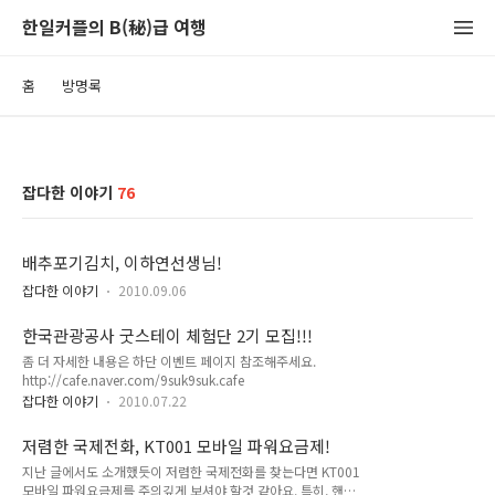
한일커플의 B(秘)급 여행
홈
방명록
잡다한 이야기
76
배추포기김치, 이하연선생님!
잡다한 이야기
2010.09.06
한국관광공사 굿스테이 체험단 2기 모집!!!
좀 더 자세한 내용은 하단 이벤트 페이지 참조해주세요.
http://cafe.naver.com/9suk9suk.cafe
잡다한 이야기
2010.07.22
저렴한 국제전화, KT001 모바일 파워요금제!
지난 글에서도 소개했듯이 저렴한 국제전화를 찾는다면 KT001
모바일 파워요금제를 주의깊게 보셔야 할것 같아요. 특히, 핸드