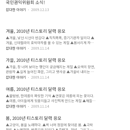
종종 있어요. 제 블로그 우측 하단을 보면 위젯이 하나 달려 있어
국민권익위원회 소식!
주세요. 앞으로 좀 더 충실한 내용으로 보답드릴께요. 감사합니다.
요. 위젯을 보면 현재 20..
잡다한 이야기
2009.12.13
겨울, 2010년 티스토리 달력 응모
▲겨울, 낯선 시선이 반갑다 ▲칙칙폭폭, 증기기관차 달리다 ▲
겨울, 신데렐라의 호박마차를 볼 수 있는 계절 ▲몸서리게 차가
운 요코하마 겨울 야경 ▲ 온천과 후지산, 일본 겨울의 키워드 ▲
잡다한 이야기
2009.11.14
겨울, 설산과 코뿔소를 사진 한장에 담다
가을, 2010년 티스토리 달력 응모
▲가을, 창 너머 보이는 행인이 궁금해지는 계절 ▲오색의 향연,
관람차 ▲길게 늘어진 파문, 그리고 뱃사공 ▲가을비 내리는 오
후, 시선 ▲흔들림의 이유, 바람 때문일까 마음 때문일까?
잡다한 이야기
2009.11.14
여름, 2010년 티스토리 달력 응모
▲물텀벙, 한여름의 짜릿한 기억 ▲연꽃은 여름에 피는 꽃이다.
▲여름, 아이들에게 뒷꿈치들고 사진찍게 만드는 계절 ▲해질녘
바다가 보이는 열차를 찍다 ▲ 과일과 과육의 차이 ▲인적 없는
잡다한 이야기
2009.11.14
여름 바다, 싱겁다
봄, 2010년 티스토리 달력 응모
▲고양이, 봄을 노래하다. ▲벽 너머 정원에 찾아온 봄. ▲극락
정토 ▲노면전차, 벚꽃길을 달리다 ▲주택가...저녁...그리고 달