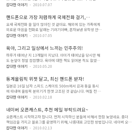
폰으로 국제전화를 많이 이용하시는 분이라면 KT001 모바일 파
잡다한 이야기
2010.07.07
워요금제가 최고의 선택이 될 것 같습니다. 핸드폰으로 가장 저
렴하게 통화하기, 001모바일 파워요금제 지금의 아내를 태국에
핸드폰으로 가장 저렴하게 국제전화 걸기,
서 만났어요. 만난지 얼마 후 한국에 급한 일이 생겨 일시 귀국하
KT001 모바일 파워요금제
요새 국제전화 쓸 일이 많아진 것 같아요. 해외에 있는 가족에게
게 되었죠. 그리고 그렇게 1년이 넘게 한국과 태국을 오가며 아
외로운 마음을 전화로 달래는 기러기아빠, 혼자보낸 유학생 안부
내와 장거리 연애를 했답니다. 이 기간동안 태국 방문 횟수가 엄
를 확인하고 싶어하는 부모, 그리고 혹시나 고무신 거꾸로 신지
청나답니다. 2004년 여름부터 1년간 모르긴 몰라도 거의 매달
잡다한 이야기
2010.07.05
않을까 안절부절 매일 전화하는 연인까지, 정말로 글로벌시대란
아내를 만나기 위해 태국행 비행기를 탔던 것으로 기억해요. 그
말이 무색할 정도로 국제전화 사용이 많아진 것 같습니다. 오늘
리고 나머지 기간에는 전화통화가 우리의 장거리 연애 도구였죠.
육아, 그리고 일상에서 느끼는 민주주의!
소개하고자 하는 것은 바로 국제전화를 저렴하게 할 수 있는 방
태국에 있는 지금의 아내에게..
하루가 태어난 지 13개월이 지났다. 아이가 태어났을 당시만 해
법. 바로, 국제전화 KT001 모바일 파워요금제입니다. 제가 살고
도 눈앞이 정말 깜깜했다. 육아에 대한 책도 읽어본 적도 없었고,
있는 곳은 일본, 한국에 살고 있는 가족에게서 전화가 올때가 많
주변에서 조언 구할 사람도 없었다. 아는 것이 없으면 오히려 당
아요. 특히, 누님의 경우 별 신경쓰지 않고 그냥 핸드폰으로 전화
잡다한 이야기
2010.05.20
당해진다고, 지난 1년간 참으로 씩씩하게 살아온 것 같다. 태어
하는 편인데, 통화가 길어질 경우 요금이 제법 나온다고 하더군
난 지 몇 개월 밖에 안된 갓난아기를 데리고 국제선 비행기도 탔
요. 이런 누님에게 권해드린 상품이 바로 국제전화 KT001 모바
동계올림픽 위젯 달고, 최신 핸드폰 받자!
고, 사람들 많이 모이는 쇼핑센터나 음식점도 자주 갔던 것 같다.
일 파워요금제랍니다. ..
일본은 16일 남자 스피드 스케이트 500m에서 은과 동을 동시
아빠와 엄마의 철없는 행동에도, 하루가 잘 자라서 너무나 다행
에 따내며 올림픽 분위기가 한껏 고조된 것 같습니다. 며칠 전 여
이다. 아내는 출산 후 6개월 동안 집에서 쉬었다. 퉁퉁 부은 얼굴
자 모글에서 메달이 예상되었던 우에무라 선수가 아쉽게 4위에
살도 빼야 했고, 남산만한 배도 집어넣어야 했다. 산후조리를 잘
잡다한 이야기
2010.02.18
그치며 다운되었던 분위기가 일순 바뀐 것 같아요. 한국은 어떤
한 덕택인지, 지금은 아이를 낳기 전의 체형으로 거의 돌아왔다.
가요? 사실, 한국 소식은 다음이나 네이버 메인 페이지에 가야
아내가 원하는 대로 말이다. 아내의 몸이 제모습을 찾아감과 동
네이버 오픈캐스트, 추천 메일 부탁드려요~
알 수 있거든요. 오늘 남자 스피드 스케이트에서 일본이 은메달
시에 아내는 ..
오픈캐스트 시작하고자 합니다. 먼저 시작하신 분들에 비해서 한참 늦었네요. 좀더
과 동메달을 땃다는 것만 알았지, 한국 선수가 금메달을 땃다는
책임감을 가지고 블로그를 운영하기 위해, 나름대로 고민한 방법입니다. 네이버 오픈
것은 사실 몰랐답니다. 일본에 살고 있으니, 당연한 이야기지만
캐스트 오픈을 위해서는, 네이버 계정의 메일 주소 5개가 필요합니다. 5분에게 추천
TV에서 방영되는 경기 내용 대부분이 일본 선수 위주로 진행되
잡다한 이야기
2010.02.13
메일을 보내고, 승인을 해야 오픈캐스트 시작이 가능하다고 합니다. 이웃분들에게 부
고 있답니다. 이렇다보니 한국 선수 경기 소식이 궁금해질 때가
탁드려요. 추천용 네이버 메일 주소 부탁드릴께요. 주소 남겨주실 때는 비밀글로 해