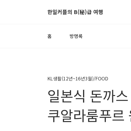
한일커플의 B(秘)급 여행
홈
방명록
KL생활(12년~16년3월)/FOOD
일본식 돈까스 
쿠알라룸푸르 