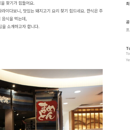
을 찾기가 힘들어요.
최
 나라이다보니, 맛있는 돼지고기 요리 찾기 힘드네요.
한식은 주
 음식을 먹는데,
공
집을 소개하고자 합니다.
프
방
T
To
문
자
Ye
수