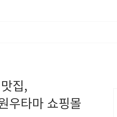
맛집,
원우타마 쇼핑몰