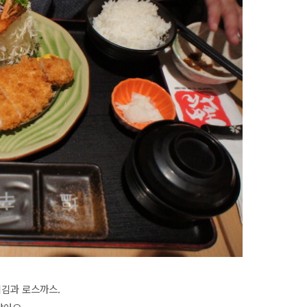
튀김과 로스까스.