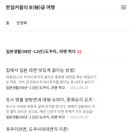
한일커플의 B(秘)급 여행
홈
방명록
일본생활(08년~12년)/도꾸리, 라멘 먹다
22
집에서 일본 라면 맛있게 끓이는 방법!
여름입니다. 히야시추카라 불리는 중화풍 라면을 파는 계절이기
도 하죠. 거리 곳곳에서 히야시추카를 판다는 포스터가 보이기
시작했네요. 히야시추카의 계절이 돌아왔지만, 오늘은 평범한 일
일본생활(08년~12년)/도꾸리, 라멘 먹다
2011.06.23
본 라면을 소개할께요. 일본 라면 맛있게 끊이기. 토핑 몇 가지를
올리는 것으로, 일본 라면을 더욱 맛있게 해준답니다. 도쿄에서
쵸시 명물 완탕면과 대형 슈마이, 중화요리 오츠
내가 찾아간 라면 맛집 제가 집에서 만든 일본 라면입니다. 시중
카시텐!
쵸시는 치바현 북동부 끝에 위치한 항구다. 새해가 일본에서 가
에 파는 간장라면에 다양한 토핑을 올려보았어요. 토핑 재료만
장 빨리 보이는 곳으로, 매년 신년이 되면 첫해가 뜨는 모습을 보
몇 가지 있다면, 라면 전문점에서 파는 라면 못지 않는 일본 라면
기 위해 많은 사람이 이곳을 방문한다. 쵸시에 유명한 몇가지가
을 맛볼 수 있답니다. 오늘은 몇가지 토핑을 이용해 일본 라면 맛
일본생활(08년~12년)/도꾸리, 라멘 먹다
2010.09.25
있는데, 오늘은 이곳 명물중 완탕면과 슈마이를 소개하고자 한
있게 끊이기를 소개할께요. 준비된 재료입니다. 라면은 슈퍼에서
다. 완탕면과 슈마이를 파는 곳은 오츠카시텐(大塚支店), 쇼와
파는 제품이에요. 스프, 타레(소스), 면 등을 모두 직접 만든 다면
후쿠리라면, 도쿠시마라면의 지존!
초기부터 중화요리점으로 쵸시 일대에서 제일 유명한 곳이다. 물
정말 시간이 많이 ..