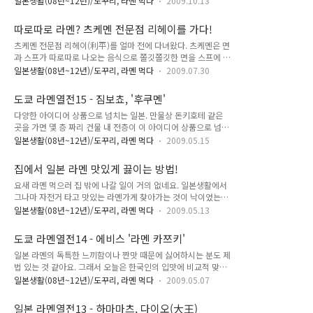
가 1,2층에 나뉘어 있다. 1층 점포에는 테이블석이 많은 편이다.
일본생활(08년~12년)/도꾸리, 라멘 먹다
2009.10.13
라멘이다. 일본에서 가장 쉽게 볼 수 있는 면 음식점도 아마 라멘
외국인을 위해 영어로 적힌 메뉴도 있으니 참조하자. 다양한 양
전문점이 아닐까한다. 그만큼 일본인의 식생활과 밀접한 관계를
념이 세팅되어 있으니, 먹다가 국물이 심심해지면 이것저것 섞어
따로따로 라멘? 츠케멘 전문점 리헤이를 가다!
가지고 있는 음식, 라멘. 오늘은 집에서 직접 만들어 먹는 중화풍
먹는 것도 좋다. 장가..
츠케멘 전문점 리헤이(利平)를 얼마 전에 다녀왔다. 츠케멘은 면
일본라멘을 소개하고자 한다. - 도쿄 유명 라멘점 위치 지도! - 라
과 스프가 따로따로 나오는 음식으로 쫄깃쫄깃한 면을 스프에 찍
멘 이야기17 - 아사쿠사 리헤이 - 일본라멘, 집에서 맛있게 끓이
어 먹는다. 리헤이를 처음 알게 된 것은 작년 이맘때 쯤. 아사쿠
는 방법! 일단, 중화풍 일본라멘이란 명칭에 대해 간단히 설명하
일본생활(08년~12년)/도꾸리, 라멘 먹다
2009.07.30
사 최고의 관광 스팟인 카미나리몬 앞에 있는 리헤이, 식사 시간
고 넘어가자. 자장면이 중국에서 왔듯이 일본라멘도 중국 면요리
이 한참이나 지났음에도 불구하고 많은 사람들이 줄서서 기다리
에서 왔다는 것이 정설이다. 지금이야 라멘(ラーメン)이란 표현
도쿄 라멘열전15 - 짐보쵸, '후쿠멘'
는 모습을 보고 먹고 싶다는 생각을 하게 되었다. 그랬던 것이 전
이 많이 ..
다양한 아이디어 상품으로 넘치는 일본. 만물상 돈키호테 같은
통의 거리 아사쿠사라면 왠지 에도풍 텐푸라나 몸보신용 우나기
곳을 가면 몇 층 짜리 건물 내 전층이 이 아이디어 상품으로 넘쳐
를 먹어야 할 것 같은 분위기 때문에, 최근에야 비로서 먹게 되었
난다. 일본색 짙은 아이디어 상품에서부터 '이런 제품이라면 한
다. 리헤이 입구. 나무를 활용한 심플한 디자인, 내부 인테리어도
일본생활(08년~12년)/도꾸리, 라멘 먹다
2009.05.15
국에서도 먹힐 것 같다'는 생각이 드는 제품도 많다. 신상품 기획
그렇지만 라멘집 치고는 깔끔하다. 메뉴판. 주메뉴는 츠케멘, 여
이나 바이어 관련 일을 한다면 일본 돈키호테는 방문 일순위! 이
기에 구색을 갖추기 위한 쇼유(간장)라멘(720엔)과 사이드 메뉴
집에서 일본 라멘 맛있게 끓이는 방법!
렇게 아이디어 돋보이는 제품이 많다보니 점포도 특이하지 않으
로 물만두(180엔),..
요새 라멘 먹으러 집 밖에 나갈 일이 거의 없네요. 일본생활에서
면 살아남기 힘들어지는 것 같다. 물론 시니새(老舗, 오래된 점
그나마 자전거 타고 맛있는 라멘가게 찾아가는 것이 낙이었는데,
포)가 많은 일본이기에, 그 프리미엄으로 유지되는 가게도 상당
하루 태어나고는 가질 못해 아쉽습니다. 라멘은 먹고 싶고 먹으
수지만, 새롭게 점포를 여는 신진의 입장에서는 시니새의 메리트
일본생활(08년~12년)/도꾸리, 라멘 먹다
2009.05.13
러 갈 수는 없고, 결국에는 직접 만들어 먹게되더군요. 동네 슈퍼
가 없기 때문에 아무래도 독특함으로 승부하려는 경향이 있는 것
에 가면 다양한 종류의 생라멘을 팔고 있어요. 츠케멘의 원조 타
같다. 오늘은 바로 이러한 독특한 컨셉으로 최근 인기있는 라멘
도쿄 라멘열전14 - 에비스 '라멘 카쯔키'
이쇼켄, 에비스라멘 등 일본 유명 라멘 점포에서 만든 생라멘을
점 후쿠멘(覆麺)을 소개한다. 마..
일본 라멘의 독특한 느끼함이나 짠맛 때문에 싫어하시는 분도 제
구입할 수 있어요. - 일본 라멘 - 신주쿠 멘야무사시 라멘~ - 일본
법 있는 것 같아요. 그래서 오늘은 한국인의 입맛에 비교적 맞는
라멘2 - 홍대 하카타분코 - 일본 라멘3 - 하카타텐진 톤코츠라멘
매운 라멘을 파는 카쯔키(香月)를 소개합니다. 카쯔키는 도쿄 에
- 일본 라멘4 - 이케부쿠로 타이조우 라멘 - 일본 라멘5 - 도야마
일본생활(08년~12년)/도꾸리, 라멘 먹다
2009.05.07
비스에 본점이 있어요. 헐리웃 유명배우 키아누 리브스가 방문하
흑간장 라멘! - 일본 라멘6 - 우에노 아오바 - 일본 라멘7 - 라멘
면서 유명세를 떨치게 되었죠. 말쑥한 외모에 근사한 목소리를
지로우 짐보쵸지점 - 일본 라멘8 - 아사쿠사, 추..
일본 라멘열전13 - 하마마츠, 다이오(大王)