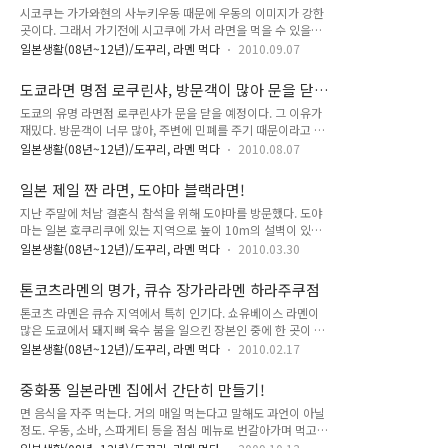
시코쿠는 가가와현의 사누키우동 때문에 우동의 이미지가 강한
론, 완탕면과 슈마이가 이곳 주종목 차가운 중화풍 라멘, 히야시
곳이다. 그래서 가기전에 시고쿠에 가서 라면을 먹을 수 있을지
추카 우리가 도착한 시각은 10시가 조금 넘은 시각이었다. 영업
걱정했다. 사전에 인터넷으로 조사를 해도, 라면 정보가 별로 없
시간이 11시부터라고 해서 차에서 무려 1시간을 기다렸다. 하기
일본생활(08년~12년)/도꾸리, 라멘 먹다
2010.09.07
었다. 그 유명한 라면데이타베이스에도 말이다. 이런 나의 걱정
사 먹고 싶은 음식을 먹기 위해 기다리는 것은 왜이리 짧은지... 1
을 날려버린 곳이 있다. 바로 도쿠시마에서 방문한 후쿠리라면이
시간이 빨리 지나갔다. 사실 우리만 영업 시작하는 것을 기다린
도쿄라면 명점 로쿠린샤, 방문객이 많아 문을 닫
바로 그곳. 간장으로 맛을 내어 비교적 짠맛이 강한 전형적인 후
것은 아니다. 11시 조금..
다?
도쿄의 유명 라면점 로쿠린샤가 문을 닫을 예정이다. 그 이유가
쿠시마라면을 파는 곳으로, 특히, 맛을 중화시키기 위한 날달걀
재밌다. 방문객이 너무 많아, 주변에 민폐를 주기 때문이라고 한
이 포인트. 오늘은 바로 후쿠시마 라면 지존인 후쿠리라면을 소
다. 도대체 얼마나 많은 사람이 방문하기에 문닫을 생각까지 했
개하고자 한다. - 도쿄라면 명점 로쿠린샤, 방문객이 많아 문을
일본생활(08년~12년)/도꾸리, 라멘 먹다
2010.08.07
을까? 그것도 주변에 민폐를 끼친다는 이유로 말이다. - 일본 라
닫다? - 입맛 없는 아내 위해 만든 일본 냉라면! 이것이 바로 후
면랭킹 1위, 토미타를 가다! 최근 도쿄에서는 츠케멘류의 라면이
쿠리라면. 도야마에서 먹었던 블랙라면에 비해서는 덜 짰지만,
일본 제일 짠 라면, 도야마 블랙라면!
인기가 높다. 츠케멘은 일종의 따로따로 라면으로 면을 국물에
그래도 염분 농도가 비교적 높..
지난 주말에 처남 결혼식 참석을 위해 도야마를 방문했다. 도야
찍어 먹는다. 도쿄라면의 인기를 이끌고 있는 츠케멘, 타이쇼켄
마는 일본 호쿠리쿠에 있는 지역으로 높이 10m의 설벽이 있는
이 츠케멘 원조라면, 로쿠린샤나 테츠, 그리고 치바의 토미타 등
알펜루트가 있는 곳으로 많이 알려져있다. 2박 3일의 짧은 일정
이 츠케멘 명점으로 유명하다. 로쿠린샤 홈페이지 공지내용. 많
일본생활(08년~12년)/도꾸리, 라멘 먹다
2010.03.30
이었지만, 나름대로 알차게 보낸 것 같다. 신사에서 열리는 결혼
은 손님이 찾아와 주변에 민폐를 끼치는 바람에 폐점을 결정했다
식에 처음 참석해 보았고, 친척 일가가 참여하는 피로연도 이번
고 한다. 8월 29일부로 폐점. 로쿠린샤의 경우 주말에 적게는 50
톤코츠라멘의 명가, 큐슈 장가라라멘 하라주쿠점
이 처음. 이래저래 아내와 함께 인사 다니러 돌아다니느라 바쁘
명, 많게는 100명이 ..
톤코츠 라멘은 큐슈 지역에서 특히 인기다. 쇼유베이스 라멘이
게 보냈다. - 도쿄라면 지도 - 이케부쿠로 - 츠케멘의 원조, 타이
많은 도쿄에서 돼지뼈 육수 붐을 일으킨 장본인 중에 한 곳이 있
쇼켄 토요일 저녁 9시, 피로연이 끝나고 처남과 함께 간 곳이 있
다. 오늘 소개할 큐슈 장가라라멘이 바로 그곳. - 라멘지도 - 도쿄
다. 바로 도야마 명물 라면인 블랙라면을 먹기 위해서였다. 피로
일본생활(08년~12년)/도꾸리, 라멘 먹다
2010.02.17
유명 라멘점 12곳을 소개 톤코츠라멘의 특색이라면 돼지뼈 육수
연에 코스요리가 2시간에 걸쳐 나와 이미 배는 만땅이었지만, 블
로 만들어졌기에 기본적으로 느끼한 라멘을 싫어하는 분이라도
랙라면을 먹기 위해 막 결혼식이 끝난 처남을 데리고 도야마 블
중화풍 일본라멘 집에서 간단히 만들기!
거부감 없이 먹을 수 있다. 그래도 못 미덥겠다면 매콤한 맛 톤코
랙라면의 원조인 다이키(..
면 음식을 자주 먹는다. 거의 매일 먹는다고 말해도 과언이 아닐
츠라멘을 주문해 먹어보자. 아키하바라 본점을 필두로 도쿄에만
정도. 우동, 소바, 스파게티 등을 점심 메뉴로 번갈아가며 먹고
6개의 점포가 있는 큐슈 장가라라멘. 하라주쿠에는 2개의 점포
있는데, 이중에서 가장 빈번하게 먹는 면 음식을 꼽으라면 단연