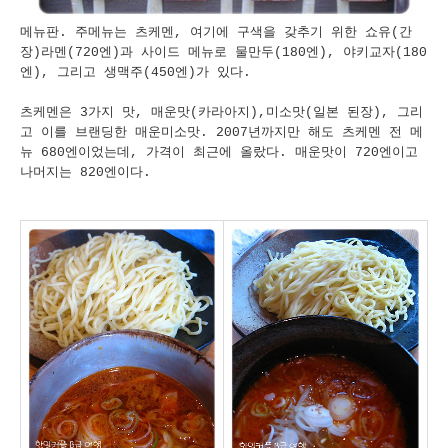
메뉴판. 주메뉴는 츠케멘, 여기에 구색을 갖추기 위한 쇼유(간
장)라멘(720엔)과 사이드 메뉴로 물만두(180엔), 야키교자(180
엔), 그리고 생맥주(450엔)가 있다.
츠케멘은 3가지 맛, 매운맛(카라아지),미소맛(일본 된장), 그리
고 이를 브랜딩한 매운미소맛. 2007년까지만 해도 츠케멘 전 메
뉴 680엔이었는데, 가격이 최근에 올랐다. 매운맛이 720엔이고
나머지는 820엔이다.