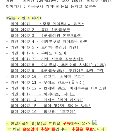
요금 : 츠케멘 720~820엔, 교자 180엔, 생맥주 450엔
찾아가기 : 아사쿠사 카미나리몬을 등지고 오른쪽.
<일본 라멘 이야기>
-
라멘 이야기 - 신주쿠 멘야무사시 라멘~
-
라멘 이야기2 - 홍대 하카타분코
-
라멘 이야기3 - 하카타텐진 톤코츠라멘
-
라멘 이야기4 - 이케부쿠로 타이조우 라멘
-
라멘 이야기5 - 도야마 흑간장 라멘!
-
라멘 이야기6 - 우에노 아오바
-
라멘 이야기7 - 라멘 지로우 짐보쵸지점
-
라멘 이야기8 - 아사쿠사, 추카소바 츠시마(つし馬)
-
라멘 이야기9 - 타카타노바바, 홋카이도 라멘 준렌
-
라멘 이야기10 - 료고쿠, 츠케멘 곤로쿠
-
라멘 이야기11 - 우에노 칸로쿠(貫ろく)
-
라멘 이야기12 - 츠케멘 원조, 이케부쿠로 타이쇼켄
-
라멘 이야기13 - 하마마츠, 다이오
-
라멘 이야기14 - 에비스 '라멘 카쯔키'
-
라멘 이야기15 - 라멘 맛있게 끓이는 방법!
-
라멘 이야기16 - 짐보쵸, '후쿠멘'
♡
한일커플의
B(秘)급 여행을
구독
해주세요
->
♡ 하단
손모양이 추천버튼
입니다.
추천은 무료
입니다~