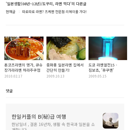
'일본생활(08년~12년)/도꾸리, 라멘 먹다'의 다른글
현재글
따로따로 라멘? 츠케멘 전문점 리헤이를 가다!
톤코츠라멘의 명가, 큐슈
중화풍 일본라멘 집에서
도쿄 라멘열전15 -
장가라라멘 하라주쿠점
간단히 만들기!
짐보쵸, '후쿠멘'
2010.02.17
2009.10.13
2009.05.15
댓글
한일커플의 B(秘)급 여행
한남일녀 , 결혼 16년차, 생활 속 한국과 일본을 소
개합니다.