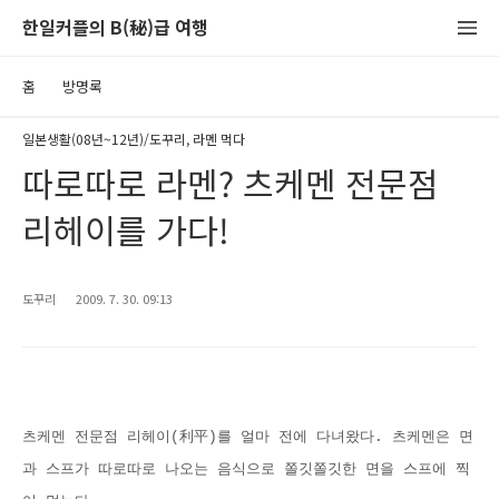
한일커플의 B(秘)급 여행
홈
방명록
일본생활(08년~12년)/도꾸리, 라멘 먹다
따로따로 라멘? 츠케멘 전문점
리헤이를 가다!
도꾸리
2009. 7. 30. 09:13
츠케멘 전문점 리헤이(利平)를 얼마 전에 다녀왔다. 츠케멘은 면
과 스프가 따로따로 나오는 음식으로 쫄깃쫄깃한 면을 스프에 찍