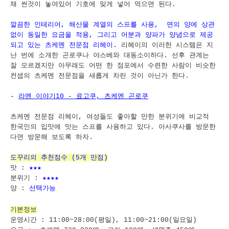
채 썬것이 놓여있어 기호에 맞게 넣어 먹으면 된다.
깔끔한 인테리어, 해산물 계열의 스프를 사용, 면의 양에 상관
없이 동일한 요금을 적용, 그리고 어분과 양파가 양념으로 제공
되고 있는 츠케멘 전문점 리헤이.
리헤이의 이러한 시스템은 지
난 번에 소개한 곤로쿠나 야스베와 대동소이하다. 선후 관계는
잘 모르겠지만 아무래도 어떤 한 점포에서 수련한 사람이 비슷한
컨셉의 츠케멘 전문점을 새롭게 차린 것이 아닌가 한다.
-
라멘 이야기10 - 료고쿠, 츠케멘 곤로쿠
츠케멘 전문점 리헤이, 여성들도 좋아할 만한 분위기에 비교적
한국인의 입맛에 맛는 스프를 사용하고 있다. 아사쿠사를 방문한
다면 방문해 보도록 하자.
도꾸리의 추천점수 (5개 만점)
맛 :
★★★
분위기 :
★★★★
양 :
선택가능
기본정보
운영시간 : 11:00~28:00(평일), 11:00~21:00(일요일)