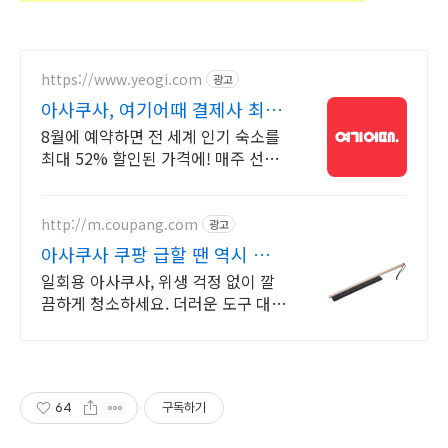
https://www.yeogi.com
광고
아사쿠사, 여기어때 결제사 최대
2만원 추가할인
8월에 예약하면 전 세계 인기 숙소를
최대 52% 할인된 가격에! 매주 선착
순 30% 오픈런 할인까지, 지금 최저
가로 숙소 예약하기
http://m.coupang.com
광고
아사쿠사 쿠팡 급할 땐 역시 로
켓배송
일회용 아사쿠사, 위생 걱정 없이 깔
끔하게 청소하세요. 더러운 도구 대신
간편한 솔, 로켓배송으로 깨끗함을 시
작!
64
구독하기