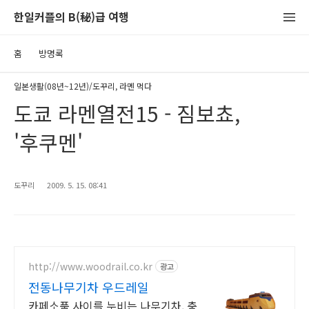
한일커플의 B(秘)급 여행
홈
방명록
일본생활(08년~12년)/도꾸리, 라멘 먹다
도쿄 라멘열전15 - 짐보쵸,
'후쿠멘'
도꾸리
2009. 5. 15. 08:41
http://www.woodrail.co.kr
광고
전동나무기차 우드레일
카페소품 사이를 누비는 나무기차, 충