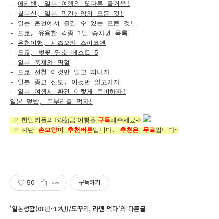
-
에키벤, 일본 여행의 또다른 즐거움!
-
칠본신, 일본 민간신앙의 모든 것!
-
일본 온천에서 즐길 수 있는 모든 것!
-
도쿄, 유용한 각종 1일 승차권 목록
-
온천여행, 시즈오카 스이코엔
-
도쿄, 벚꽃 명소 베스트 5
-
일본 축제와 명절
-
도쿄 전철 이것만 알고 떠나자
-
일본 종교 신도, 이것만 알고가자
-
일본 여행시 환전 이렇게 준비하자!
-
일본 덮밥, 돈부리를 먹자!
한일커플의 B(秘)급 여행을
구독
해주세요
->
♡
♡ 하단
손모양이 추천버튼
입니다.
추천은 무료
입니다~
50
구독하기
'일본생활(08년~12년)/도꾸리, 라멘 먹다'의 다른글