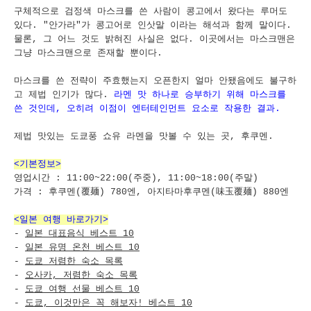
구체적으로 검정색 마스크를 쓴 사람이 콩고에서 왔다는 루머도
있다. "안가라"가 콩고어로 인삿말 이라는 해석과 함께 말이다.
물론, 그 어느 것도 밝혀진 사실은 없다. 이곳에서는 마스크맨은
그냥 마스크맨으로 존재할 뿐이다.
마스크를 쓴 전략이 주효했는지 오픈한지 얼마 안됐음에도 불구하
고 제법 인기가 많다.
라멘 맛 하나로 승부하기 위해 마스크를
쓴 것인데, 오히려 이점이 엔터테인먼트 요소로 작용한 결과.
제법 맛있는 도쿄풍 쇼유 라멘을 맛볼 수 있는 곳, 후쿠멘.
<기본정보>
영업시간 : 11:00~22:00(주중), 11:00~18:00(주말)
가격 : 후쿠멘(覆麺) 780엔, 아지타마후쿠멘(味玉覆麺) 880엔
<일본 여행 바로가기>
-
일본 대표음식 베스트 10
-
일본 유명 온천 베스트 10
-
도쿄 저렴한 숙소 목록
-
오사카, 저렴한 숙소 목록
-
도쿄 여행 선물 베스트 10
-
도쿄, 이것만은 꼭 해보자! 베스트 10