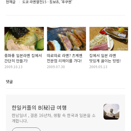
현재글
도쿄 라멘열전15 - 짐보쵸, '후쿠멘'
중화풍 일본라멘 집에서
따로따로 라멘? 츠케멘
집에서 일본 라멘
간단히 만들기!
전문점 리헤이를 가다!
맛있게 끓이는 방법!
2009.10.13
2009.07.30
2009.05.13
댓글
한일커플의 B(秘)급 여행
한남일녀 , 결혼 16년차, 생활 속 한국과 일본을 소
개합니다.