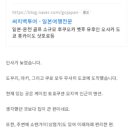
가로 숙소 예약하기
https://blog.naver.com/gojapan-
광고
써치백투어 - 일본여행전문
일본-온천 골프 소규모 후쿠오카 벳푸 유후인 오사카 도
쿄 홋카이도 삿포로등
인사가 늦었습니다.
도꾸리, 마키, 그리고 쿠로 모두 무사히 도쿄에 도착했습니다.
현재 있는 곳은 케이힌 토호쿠센 오지역 인근의 맨션.
생각했던 것보다 집이 큰 편이네요.
또한, 주변에 쇼텐가이(상점가)도 있어 이래저래 편리한 편.