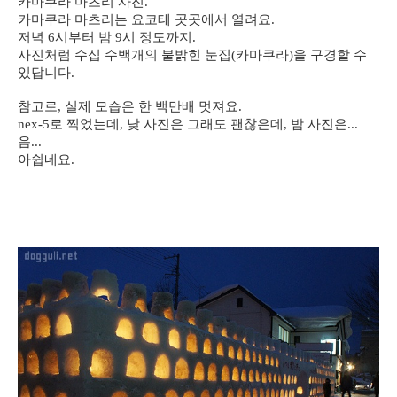
카마쿠라 마츠리 사진.
카마쿠라 마츠리는 요코테 곳곳에서 열려요.
저녁 6시부터 밤 9시 정도까지.
사진처럼 수십 수백개의 불밝힌 눈집(카마쿠라)을 구경할 수
있답니다.
참고로, 실제 모습은 한 백만배 멋져요.
nex-5로 찍었는데, 낮 사진은 그래도 괜찮은데, 밤 사진은...
음...
아쉽네요.