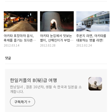
아키타 포장마차 음식,
아키타 눈집에서 맛보는
주몬지 라면, 아키타를
축제를 즐기는 또다른
별미, 산해진미가 부럽지
대표하는 명물 라면!
방법!
않아!
2012.03.14
2012.02.28
2012.02.24
댓글
한일커플의 B(秘)급 여행
한남일녀 , 결혼 16년차, 생활 속 한국과 일본을 소
개합니다.
구독하기