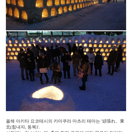
올해 아키타 요코테시의 카마쿠라 마츠리 테마는 '頑張れ、東
北(힘내자, 동북)'.