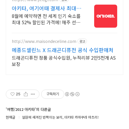
아키타, 여기어때 결제사 최대 2
만원 추가할인
8월에 예약하면 전 세계 인기 숙소를
최대 52% 할인된 가격에! 매주 선착
순 30% 오픈런 할인까지, 지금 최저
가로 숙소 예약하기
http://www.maisondeceline.com
광고
메종드셀린느 X 드래곤디퓨전 공식 수입판매처
드래곤디퓨전 정품 공식수입원, 누적리뷰 2만5천개 AS
보장
25
구독하기
'여행/2012 아키타'의 다른글
현재글
설원에 새겨진 반짝이는 보석, 아키타 카마쿠라 마츠리!