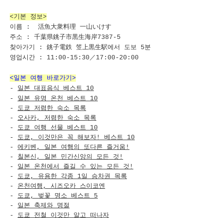
<기본 정보>
이름 : 活魚大衆料理 一山いけす
주소 : 千葉県銚子市黒生海岸7387-5
찾아가기 : 銚子電鉄 笠上黒生駅에서 도보 5분
영업시간 : 11:00-15:30／17:00-20:00
<일본 여행 바로가기>
-
일본 대표음식 베스트 10
-
일본 유명 온천 베스트 10
-
도쿄 저렴한 숙소 목록
-
오사카, 저렴한 숙소 목록
-
도쿄 여행 선물 베스트 10
-
도쿄, 이것만은 꼭 해보자! 베스트 10
-
에키벤, 일본 여행의 또다른 즐거움!
-
칠본신, 일본 민간신앙의 모든 것!
-
일본 온천에서 즐길 수 있는 모든 것!
-
도쿄, 유용한 각종 1일 승차권 목록
-
온천여행, 시즈오카 스이코엔
-
도쿄, 벚꽃 명소 베스트 5
-
일본 축제와 명절
-
도쿄 전철 이것만 알고 떠나자