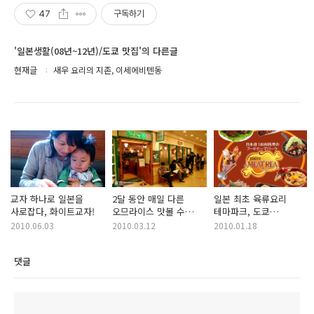
47
구독하기
'일본생활(08년~12년)/도쿄 맛집'의 다른글
현재글
새우 요리의 지존, 이세에비텐동
교자 하나로 일본을
2달 동안 매일 다른
일본 최초 육류요리
사로잡다, 화이트교자!
오므라이스 맛볼 수
테마파크, 도쿄
있는 곳, 포무노키
미토레아!
2010.06.03
2010.03.12
2010.01.18
댓글