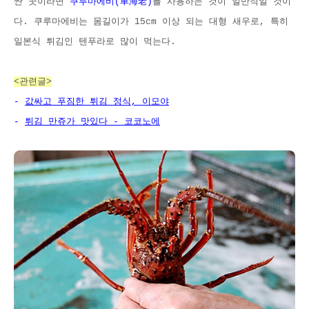
싼 곳이라면
쿠루마에비(車海老)
를 사용하는 것이 일반적일 것이
다. 쿠루마에비는 몸길이가 15cm 이상 되는 대형 새우로, 특히
일본식 튀김인 텐푸라로 많이 먹는다.
<관련글>
-
값싸고 푸짐한 튀김 정식, 이모야
-
튀김 만쥬가 맛있다 - 코코노에