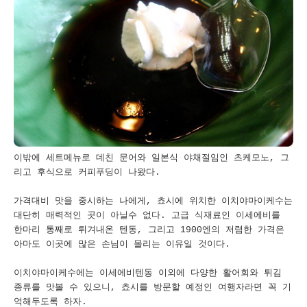
이밖에 세트메뉴로 데친 문어와 일본식 야채절임인 츠케모노, 그
리고 후식으로 커피푸딩이 나왔다.
가격대비 맛을 중시하는 나에게, 쵸시에 위치한 이치야마이케수는
대단히 매력적인 곳이 아닐수 없다. 고급 식재료인 이세에비를
한마리 통째로 튀겨내온 텐동, 그리고 1900엔의 저렴한 가격은
아마도 이곳에 많은 손님이 몰리는 이유일 것이다.
이치야마이케수에는 이세에비텐동 이외에 다양한 활어회와 튀김
종류를 맛볼 수 있으니, 쵸시를 방문할 예정인 여행자라면 꼭 기
억해두도록 하자.