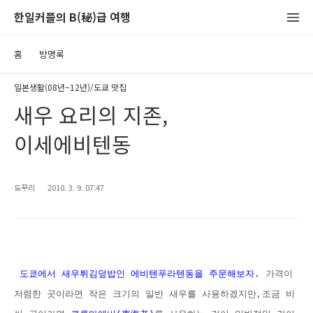
한일커플의 B(秘)급 여행
홈
방명록
일본생활(08년~12년)/도쿄 맛집
새우 요리의 지존,
이세에비텐동
도꾸리
2010. 3. 9. 07:47
도쿄에서 새우튀김덮밥인 에비텐푸라텐동을 주문해보자.
가격이
저렴한 곳이라면 작은 크기의 일반 새우를 사용하겠지만,조금 비