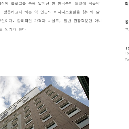
최
예전에 블로그를 통해 알게된 한 한국분이 도쿄에 묵을막
. 방문하고자 하는 역 인근의 비지니스호텔을 찾아봐 달
코인이다. 합리적인 가격과 시설로, 일반 관광객뿐만 아니
공
프
도 인기가 높다.
방
T
To
문
자
Ye
수