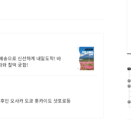
배송으로 신선하게 내일도착! 바
차와 찰떡 궁합!
유후인 오사카 도쿄 홋카이도 삿포로등