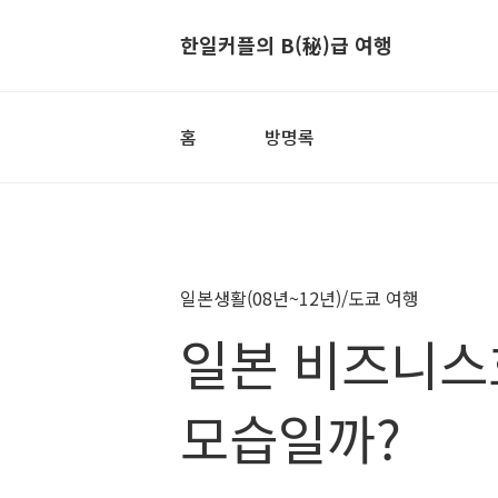
한일커플의 B(秘)급 여행
홈
방명록
일본생활(08년~12년)/도쿄 여행
일본 비즈니스
모습일까?