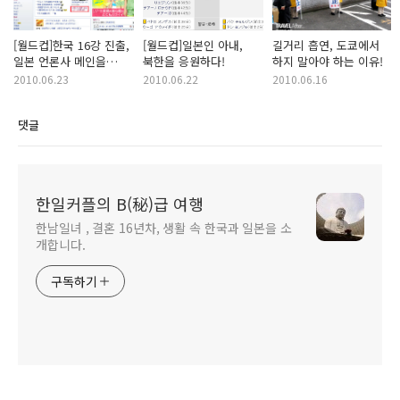
[월드컵]한국 16강 진출,
[월드컵]일본인 아내,
길거리 흡연, 도쿄에서
일본 언론사 메인을
북한을 응원하다!
하지 말아야 하는 이유!
장식하다!
2010.06.23
2010.06.22
2010.06.16
댓글
한일커플의 B(秘)급 여행
한남일녀 , 결혼 16년차, 생활 속 한국과 일본을 소
개합니다.
구독하기