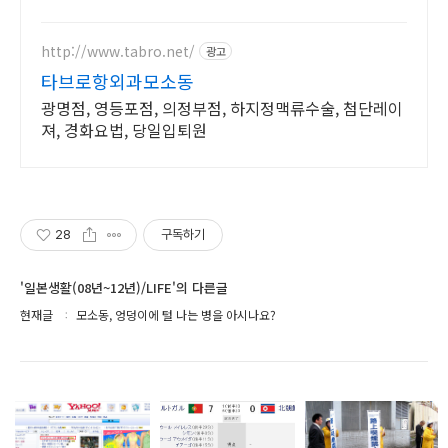
요.
http://www.tabro.net/
광고
타브로항외과모소동
광명점, 영등포점, 의정부점, 하지정맥류수술, 첨단레이
져, 경화요법, 당일입퇴원
28
구독하기
'일본생활(08년~12년)/LIFE'의 다른글
현재글
모소동, 엉덩이에 털 나는 병을 아시나요?