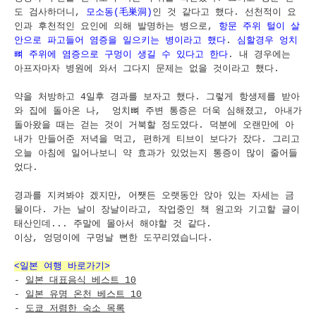
도 검사하더니,
모소동(毛巣洞)
인 것 같다고 했다. 선천적이 요
인과 후천적인 요인에 의해 발명하는 병으로,
항문 주위 털이 살
안으로 파고들어 염증을 일으키는 병이라고 했다
.
심할경우 엉치
뼈 주위에 염증으로 구멍이 생길 수 있다고 한다
. 내 경우에는
아프자마자 병원에 와서 그다지 문제는 없을 것이라고 했다.
약을 처방하고 4일후 경과를 보자고 했다. 그렇게 항생제를 받아
와 집에 돌아온 나, 엉치뼈 주변 통증은 더욱 심해졌고, 아내가
돌아왔을 때는 걷는 것이 거북할 정도였다. 덕분에 오랜만에 아
내가 만들어준 저녁을 먹고, 편하게 티브이 보다가 잤다. 그리고
오늘 아침에 일어나보니 약 효과가 있었는지 통증이 많이 줄어들
었다.
경과를 지켜봐야 겠지만, 어쨋든 오랫동안 앉아 있는 자세는 금
물이다. 가는 날이 장날이라고, 작업중인 책 원고와 기고할 글이
태산인데... 주말에 몰아서 해야할 것 같다.
이상, 엉덩이에 구멍날 뻔한 도꾸리였습니다.
<일본 여행 바로가기>
-
일본 대표음식 베스트 10
-
일본 유명 온천 베스트 10
-
도쿄 저렴한 숙소 목록