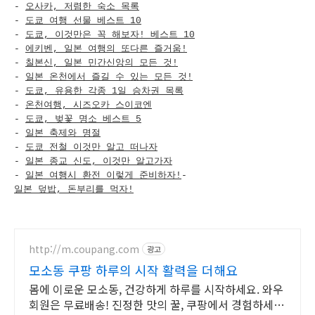
-
오사카, 저렴한 숙소 목록
-
도쿄 여행 선물 베스트 10
-
도쿄, 이것만은 꼭 해보자! 베스트 10
-
에키벤, 일본 여행의 또다른 즐거움!
-
칠본신, 일본 민간신앙의 모든 것!
-
일본 온천에서 즐길 수 있는 모든 것!
-
도쿄, 유용한 각종 1일 승차권 목록
-
온천여행, 시즈오카 스이코엔
-
도쿄, 벚꽃 명소 베스트 5
-
일본 축제와 명절
-
도쿄 전철 이것만 알고 떠나자
-
일본 종교 신도, 이것만 알고가자
-
일본 여행시 환전 이렇게 준비하자!
-
일본 덮밥, 돈부리를 먹자!
http://m.coupang.com
광고
모소동 쿠팡 하루의 시작 활력을 더해요
몸에 이로운 모소동, 건강하게 하루를 시작하세요. 와우
회원은 무료배송! 진정한 맛의 꿀, 쿠팡에서 경험하세