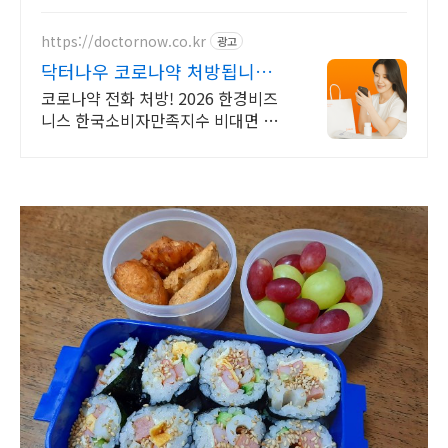
https://doctornow.co.kr
광고
닥터나우 코로나약 처방됩니다
365일 24시간 진료가능
코로나약 전화 처방! 2026 한경비즈
니스 한국소비자만족지수 비대면 진
료 앱 1위