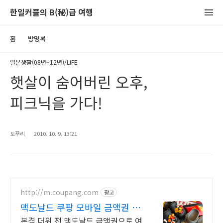
한일커플의 B(秘)급 여행
홈
방명록
일본생활(08년~12년)/LIFE
햇살이 숨어버린 오후,
피크닉을 가다!
도꾸리
2010. 10. 9. 13:21
http://m.coupang.com
광고
맥도날드 쿠팡 모바일 금액권 즉
시 사용
본격 더위 전 맥도날드 금액권으로 여