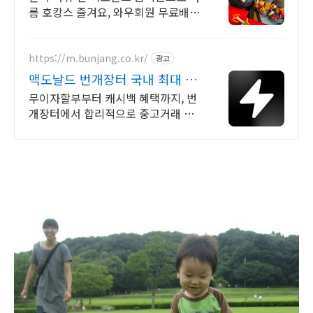
름 호캉스 즐겨요, 와우회원 무료배송
언제 어디서든 간편하게 맥도날드 쿠
팡에서! 와우회원 무료배송
https://m.bunjang.co.kr/
광고
맥도날드 번개장터 국내 최대 브
랜드 중고거래
무이자할부부터 캐시백 혜택까지, 번
개장터에서 합리적으로 중고거래 하
세요 전국 각지에서 올라오는 전국구
최다 상품 매일 10만 개 이상의 신규
상품 업로드