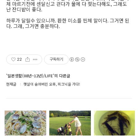
체 마르기전에 센달신고 걷다가 물에 다 젖는다해도, 그래도
난 잔디밭이 좋다.
하루가 달릴수 있으니까. 환한 미소를 띈체 말이다. 그거면 된
다. 그래, 그거면 충분하다.
22
구독하기
'일본생활(08년~12년)/LIFE'의 다른글
현재글
햇살이 숨어버린 오후, 피크닉을 가다!