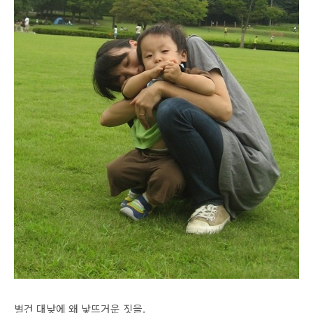
벌건 대낮에 왜 낯뜨거운 짓을.