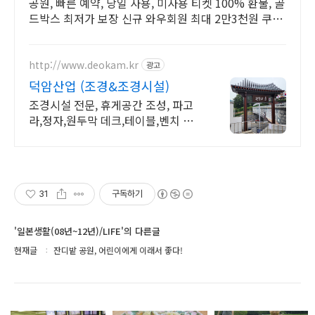
공원, 빠른 예약, 당일 사용, 미사용 티켓 100% 환불, 골
드박스 최저가 보장 신규 와우회원 최대 2만3천원 쿠폰
팩+5% 추가적립 혜택! 여행도 이제 쿠팡에서!
http://www.deokam.kr
광고
덕암산업 (조경&조경시설)
조경시설 전문, 휴게공간 조성, 파고
라,정자,원두막 데크,테이블,벤치 직
접생산시공
31
구독하기
'일본생활(08년~12년)/LIFE'의 다른글
현재글
잔디밭 공원, 어린이에게 이래서 좋다!