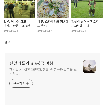
일본, 역사상 최고
하루, 스파게티와 쨈빵에
햇살이 숨어버린 오후,
당첨금 탄생. 2800원,
도전하다!
피크닉을 가다!
126억원이 되다!
2010.10.23
2010.10.17
2010.10.09
댓글
한일커플의 B(秘)급 여행
한남일녀 , 결혼 16년차, 생활 속 한국과 일본을 소
개합니다.
구독하기