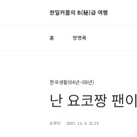
한일커플의 B(秘)급 여행
홈
방명록
한국생활(04년~08년)
난 요코짱 팬이
도꾸리
2007. 12. 4. 21:19