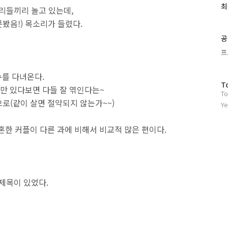
최
우리들끼리 놀고 있는데,
봤음!) 목소리가 들렸다.
공
프
를 다녀온다.
방
T
만 있다보면 다들 잘 엮인다는~
To
문
으로(같이 살면 절약되지 않는가~~)
자
Ye
수
혼한 커플이 다른 과에 비해서 비교적 많은 편이다.
제목이 있었다.