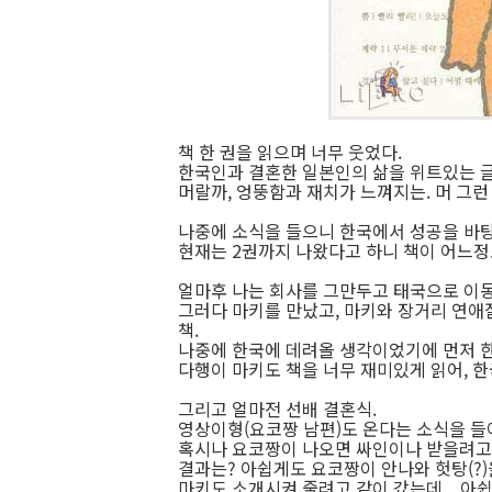
책 한 권을 읽으며 너무 웃었다.
한국인과 결혼한 일본인의 삶을 위트있는 
머랄까, 엉뚱함과 재치가 느껴지는. 머 그런 
나중에 소식을 들으니 한국에서 성공을 바탕
현재는 2권까지 나왔다고 하니 책이 어느정도
얼마후 나는 회사를 그만두고 태국으로 이동
그러다 마키를 만났고, 마키와 장거리 연애질
책.
나중에 한국에 데려올 생각이었기에 먼저 한
다행이 마키도 책을 너무 재미있게 읽어, 한
그리고 얼마전 선배 결혼식.
영상이형(요코짱 남편)도 온다는 소식을 들
혹시나 요코짱이 나오면 싸인이나 받을려고
결과는? 아쉽게도 요코짱이 안나와 헛탕(?)
마키도 소개시켜 줄려고 같이 갔는데... 아쉽