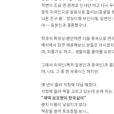
학번이 조금 먼 관계로 인사만 하고 다시 
얼핏 외국인으로 발음으로 들리는(얼굴을 못
다른 친구 왈 : 영상이형 부인이래. 일본인!
아~~ 일본인과 결혼했구나.
학과의 특성상 왠만하면 다들 중국으로 연수
해외에서 잠깐 체류해보신 분들은 아시겠지
머, 외롭기도 하고... 생활비를 줄여볼 요량
그래서 외국인(특히 일본인과 중국인)과 결
머, 나도 그 중 한 부류이긴 하지만.
몇 년이 흘러 직장에 다닐 때였다.
서점에 들러 책을 고르고 있는데 눈에 띄는 
"새댁 요꼬짱의 한국살이"
왠지 이름이 낯설지가 않다.
책장을 열어 프로필을 보니...