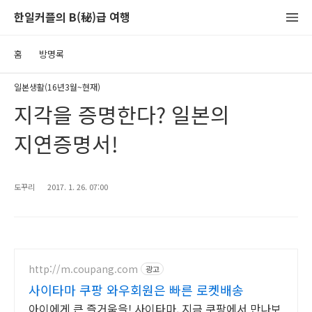
한일커플의 B(秘)급 여행
홈
방명록
일본생활(16년3월~현재)
지각을 증명한다? 일본의
지연증명서!
도꾸리
2017. 1. 26. 07:00
http://m.coupang.com
광고
사이타마 쿠팡 와우회원은 빠른 로켓배송
아이에게 큰 즐거움을! 사이타마, 지금 쿠팡에서 만나보