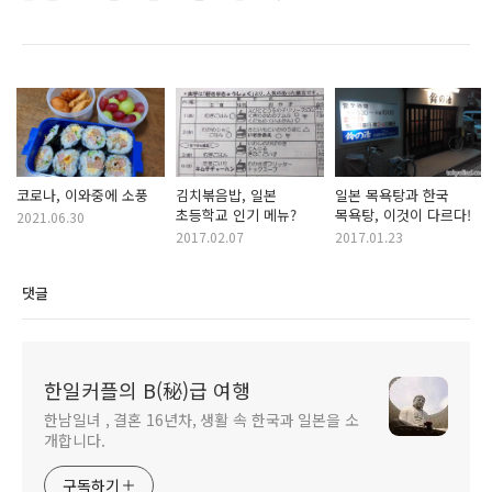
코로나, 이와중에 소풍
김치볶음밥, 일본
일본 목욕탕과 한국
초등학교 인기 메뉴?
목욕탕, 이것이 다르다!
2021.06.30
2017.02.07
2017.01.23
댓글
한일커플의 B(秘)급 여행
한남일녀 , 결혼 16년차, 생활 속 한국과 일본을 소
개합니다.
구독하기