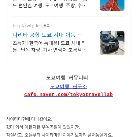
도 편안한 여행. 도쿄여행. 주방, 수영
장, 자쿠지, 아기 침대. 필요한 모든 게
갖춰진 숙소를 예약하세요.
http://wtg.kr
광고
나리타 공항 도쿄 시내 이동 카
톡 실시간 한국어 지원!
초특가! 한국어 톡대응! 도쿄 시내 직
통 . 단독 차량. 기사 연락처 초록색 합
법 차량 전문 운전 기사 안전 최우선,
전시장, 골프장 이동!
도쿄여행 커뮤니티
도쿄여행 연구소
cafe.naver.com/tokyotravellab
사이타마현에 다녀왔어요.
갔다 와서 이런저런 우여곡절이 있었지만,
각설하고, 오늘부터 사이타마현 이야기보따리 풀어놓을게요.