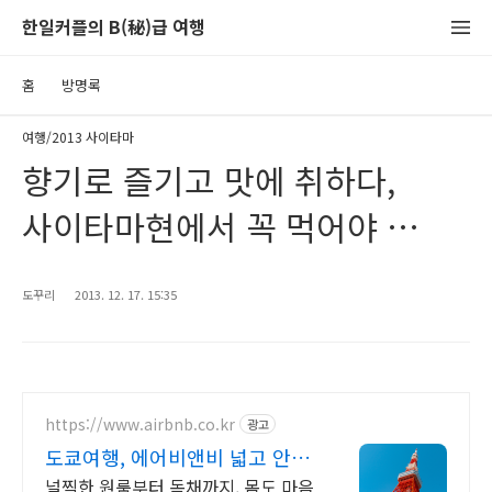
한일커플의 B(秘)급 여행
홈
방명록
여행/2013 사이타마
향기로 즐기고 맛에 취하다,
사이타마현에서 꼭 먹어야 할
음식 베스트5
도꾸리
2013. 12. 17. 15:35
https://www.airbnb.co.kr
광고
도쿄여행, 에어비앤비 넓고 안락
한 도쿄 인기숙소
널찍한 원룸부터 독채까지, 몸도 마음