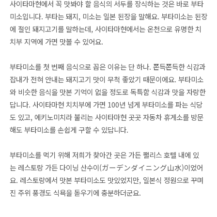
사이타마현에서 꼭 맛봐야 할 음식의 서두를 장식하는 것은 바로 부타
미소입니다. 부타는 돼지, 미소는 일본 된장을 말해요. 부타미소는 된장
에 절인 돼지고기를 말하는데, 사이타마현에서는 온천으로 유명한 치
치부 지역에 가면 맛볼 수 있어요.
부타미소를 첫 번째 음식으로 꼽은 이유는 단 하나. 쫀득쫀득한 식감과
잡내가 전혀 안내는 돼지고기 맛이 무척 좋았기 때문이에요. 부타미소
와 비슷한 음식을 맛본 기억이 없을 정도로 독특함 식감과 맛을 자랑한
답니다. 사이타마현 치치부에 가면 100년 넘게 부타미소를 파는 식당
도 있고, 에키노미치라 불리는 사이타마현 곳곳 자동차 휴게소를 방문
해도 부타미소를 손쉽게 구할 수 있답니다.
부타미소를 먹기 위해 저희가 찾아간 곳은 가든 팰리스 호텔 내에 있
는 레스토랑 가든 다이닝 산수이(ガーデンダイニング山水)이었어
요. 레스토랑에서 맛본 부타미소도 맛있었지만, 일본식 정원으로 꾸며
진 주위 풍경도 식욕을 돋우기에 충분하더군요.