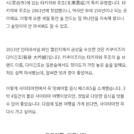
시(深谷市)에 있는 타키자와 주조(滝澤酒蔵)가 특히 유명합니다.
타
키자와 주조는 1863년에 창업했으니, 역사만 무려 150년이나 되는
곳
이에요
. 이렇게 오랜 세월 동안 술 만드는 일 하나만을 지속해 왔으니
그 술맛이야 안 마셔봐도 알 수 있죠.
2013년 인터네셔널 와인 챌린지에서 금상을 수상한 것은 키쿠이즈미
다이긴
죠(
菊泉 大吟醸)입니다. 키쿠이즈미는 타키자와 주조의 술 브
랜드 이름,
다이긴죠는 일본술에서도 정미도가 가장 높은 술을 말해요.
저도 살짝 마셔봤는데, 알싸한 맛과 향이 좋았어요.
이렇게 사이타마현에서 꼭 맛봐야할 음식 베스트5을 소개했습니다. 3
박 4일간의 짧은 사이타마 여행이었지만, 정말로 다양한 음식을 맛볼
수 있어 좋았습니다. 다음에 일본 여행을 가게 된다면
, 사이타마현 꼭
다시 가고 싶어요.