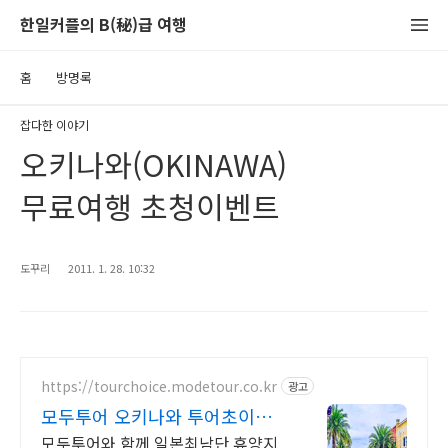
한일커플의 B(秘)급 여행
홈
방명록
잡다한 이야기
오키나와(OKINAWA)
무료여행 초청이벤트
도꾸리
2011. 1. 28. 10:32
https://tourchoice.modetour.co.kr
광고
모두투어 오키나와 투어초이스
에메랄드 빛 바다 환상의섬
모두투어와 함께 일본최남단 휴양지