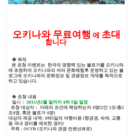
오키나와 무료여행
초대
에
합니다
◆ 목적
본 초청 이벤트는
한국의 영향력 있는 블로거를 오키나와
에 초청하여 오키나와의 여러 문화
체험후
운영하고 있는 블
로그에 오키나와의 문화정보 및 관광정보 게재를 목적으로
하고 있습니다
.
◆
초청 내용
일시：
2011
년
2
월 말까지
4
박
5
일 일정
초청 대상자： 아래의 조건에 해당하는자
4
명
(2
인
1
조
/
총
2
조
4
명
,
혹은 블로거
4
명
)
대상자 제공 내역
: 4
박
5
일의 여행비용
(
항공권
,
숙박
,
교통
등 국내 경비를 제외한 경비
)
주최
: OCVB (
오키나와 관광 컨벤션뷰로
)