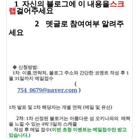
1 자신의 블로그에 이 내용을
스크
랩
걸어주세요
2
뎃글로 참여여부 알려주
세요
◆
신
청방법
:
1
차
:
이름
,
연락처
,
블로그 주소와 간단한 코멘트 작성 후
1
월
31
일까지 메일접수
(
754_0679@naver.com
)
1
차 발표 및
2
차 해당자는 개별 연락
(
메일 및 유선
)
2차
: 1
차 선정된 블로거는 아름다운 섬 오키나와의
매력
을 느낄 수 있는
4
박
5
일의 스케줄
작성 후 메일 접수
(
이번 초청 이벤트는 메일접수만 받고
있습니다
.
)