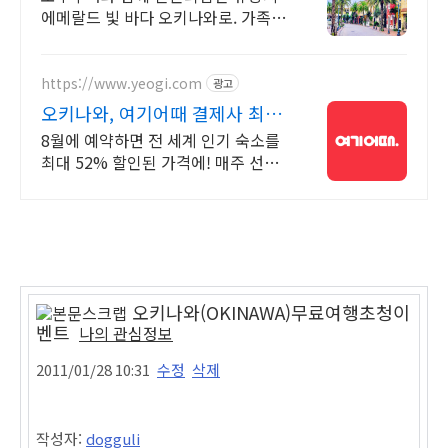
에메랄드 빛 바다 오키나와로. 가족여
행 추천지 맑은공기 에메랄드빛 바다.
일본에서 느끼는 힐링 아름다운 오키
나와 여행을 떠나보세요
https://www.yeogi.com
광고
오키나와, 여기어때 결제사 최대
2만원 추가할인
8월에 예약하면 전 세계 인기 숙소를
최대 52% 할인된 가격에! 매주 선착
순 30% 오픈런 할인까지, 지금 최저
가로 숙소 예약하기
오키나와(OKINAWA)무료여행초청이
벤트
나의 관심정보
2011/01/28 10:31
수정
삭제
작성자:
dogguli