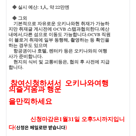
◆ 실시 예산
: 1
人
,
약
22
만엔
◆ 그외
기본적으로 자유로운 오키나와현 취재가 가능하
지만 취재글 게시전에
OCVB
스탭과협의한다
.
예산
내에서
,
다른 섬으로 이동도 가능합니다
.
OCVB
직원
이 블로거 취재에 일부 동행해
,
촬영하는 등 확인을
하는 경우도 있으며
항공권이나 호텔
,
렌터카 등은 오키나와의 여행
사가 준비합니다
.
현지의 식비 및 교통비등은
,
협의 후 사전에 지급
합니다
.
참여신청하셔서
오키나와
여행
의즐거움과 행운
을만끽하세요
신청마감은1월31
일 오후5시까지입니
다
(
신청은 메일로만 받습니다
)