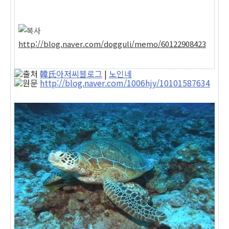
http://blog.naver.com/dogguli/memo/60122908423
韓氏아저씨블로그
|
노인네
http://blog.naver.com/1006hjy/10101587634