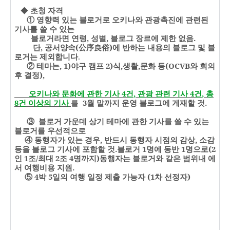
◆
초청 자격
①
영향력 있는 블로거로 오키나와 관광촉진에 관련된
기사를 쓸 수 있는
블로거라면 연령
,
성별
,
블로그 장르에 제한 없음
.
단
,
공서양속
(
公序良俗
)
에 반하는 내용의 블로그 및 블
로거는 제외합니다
.
② 테마는
, 1)
야구 캠프
2)
식
,
생활
,
문화 등
(
OCVB
와 회의
후 결정
),
오키나와 문화에 관한 기사
4
건
,
관광 관련 기사
4
건
,
총
8
건 이상의 기사
를
3
월 말까지 운영 블로그에 게재할 것
.
③ 블로거 가운데 상기 테마에 관한 기사를 쓸 수 있는
블로거를 우선적으로
④ 동행자가 있는 경우
,
반드시 동행자 시점의 감상
,
소감
등을 블로그 기사에 포함할 것
.
블로거
1
명에 동반
1
명으로
(2
인
1
조
/
최대
2
조
4
명까지
)
동행자는 블로거와 같은
범위내 에
서
여행비용 지원
.
⑤
4
박
5
일의 여행 일정 제출 가능자
(1
차 선정자
)